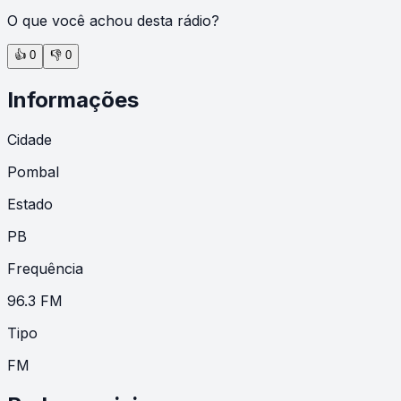
O que você achou desta rádio?
👍
0
👎
0
Informações
Cidade
Pombal
Estado
PB
Frequência
96.3 FM
Tipo
FM