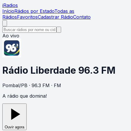
i
Radios
Início
Rádios por Estado
Todas as
Rádios
Favoritos
Cadastrar Rádio
Contato
Ao vivo
Rádio Liberdade 96.3 FM
Pombal
/
PB
· 96.3 FM
· FM
A rádio que domina!
Ouvir agora