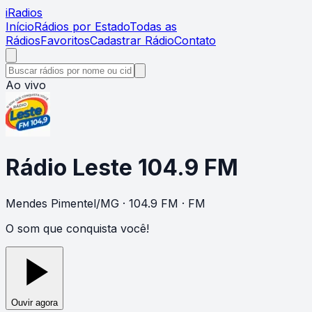
i
Radios
Início
Rádios por Estado
Todas as
Rádios
Favoritos
Cadastrar Rádio
Contato
Ao vivo
Rádio Leste 104.9 FM
Mendes Pimentel
/
MG
· 104.9 FM
· FM
O som que conquista você!
Ouvir agora