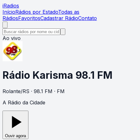
i
Radios
Início
Rádios por Estado
Todas as
Rádios
Favoritos
Cadastrar Rádio
Contato
Ao vivo
Rádio Karisma 98.1 FM
Rolante
/
RS
· 98.1 FM
· FM
A Rádio da Cidade
Ouvir agora