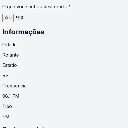
O que você achou desta rádio?
👍
0
👎
0
Informações
Cidade
Rolante
Estado
RS
Frequência
98.1 FM
Tipo
FM