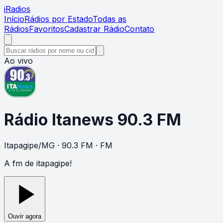
i
Radios
Início
Rádios por Estado
Todas as
Rádios
Favoritos
Cadastrar Rádio
Contato
Ao vivo
Rádio Itanews 90.3 FM
Itapagipe
/
MG
· 90.3 FM
· FM
A fm de itapagipe!
Ouvir agora