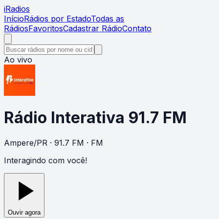
i
Radios
Início
Rádios por Estado
Todas as
Rádios
Favoritos
Cadastrar Rádio
Contato
Ao vivo
Rádio Interativa 91.7 FM
Ampere
/
PR
· 91.7 FM
· FM
Interagindo com você!
Ouvir agora