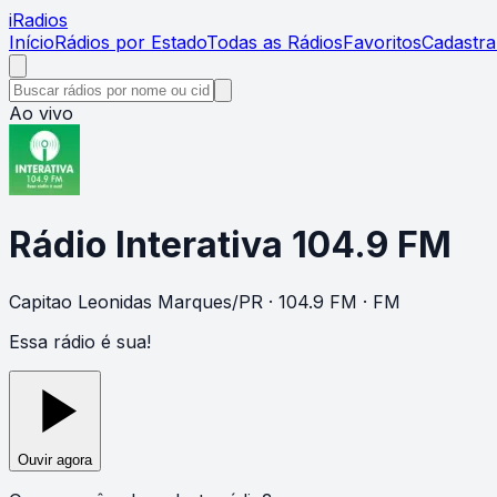
i
Radios
Início
Rádios por Estado
Todas as Rádios
Favoritos
Cadastra
Ao vivo
Rádio Interativa 104.9 FM
Capitao Leonidas Marques
/
PR
· 104.9 FM
· FM
Essa rádio é sua!
Ouvir agora