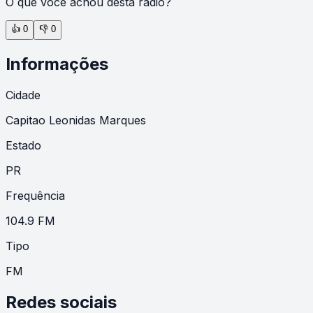
O que você achou desta rádio?
👍
0
👎
0
Informações
Cidade
Capitao Leonidas Marques
Estado
PR
Frequência
104.9 FM
Tipo
FM
Redes sociais