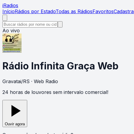
i
Radios
Início
Rádios por Estado
Todas as Rádios
Favoritos
Cadastra
Ao vivo
Rádio Infinita Graça Web
Gravatai
/
RS
· Web Radio
24 horas de louvores sem intervalo comercial!
Ouvir agora