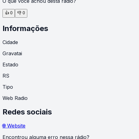
O que você achou desta rádio?
👍
0
👎
0
Informações
Cidade
Gravatai
Estado
RS
Tipo
Web Radio
Redes sociais
🌐 Website
Encontrou alguma erro nessa rádio?