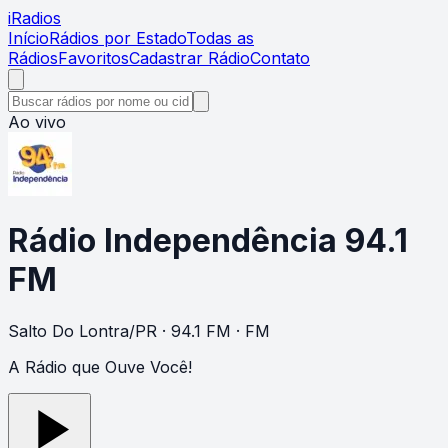
i
Radios
Início
Rádios por Estado
Todas as
Rádios
Favoritos
Cadastrar Rádio
Contato
Ao vivo
Rádio Independência 94.1
FM
Salto Do Lontra
/
PR
· 94.1 FM
· FM
A Rádio que Ouve Você!