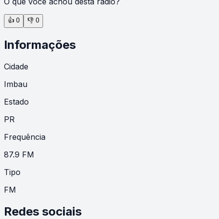
O que você achou desta rádio?
👍
0
👎
0
Informações
Cidade
Imbau
Estado
PR
Frequência
87.9 FM
Tipo
FM
Redes sociais