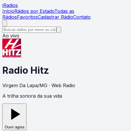
i
Radios
Início
Rádios por Estado
Todas as
Rádios
Favoritos
Cadastrar Rádio
Contato
Ao vivo
Radio Hitz
Virgem Da Lapa
/
MG
· Web Radio
A trilha sonora da sua vida
Ouvir agora