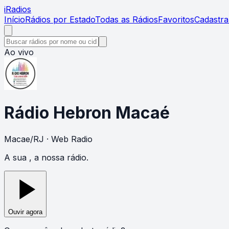
i
Radios
Início
Rádios por Estado
Todas as Rádios
Favoritos
Cadastra
Ao vivo
Rádio Hebron Macaé
Macae
/
RJ
· Web Radio
A sua , a nossa rádio.
Ouvir agora