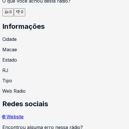
O que você achou desta rádio?
👍
0
👎
0
Informações
Cidade
Macae
Estado
RJ
Tipo
Web Radio
Redes sociais
🌐 Website
Encontrou alguma erro nessa rádio?