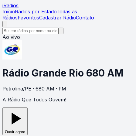
i
Radios
Início
Rádios por Estado
Todas as
Rádios
Favoritos
Cadastrar Rádio
Contato
Ao vivo
Rádio Grande Rio 680 AM
Petrolina
/
PE
· 680 AM
· FM
A Rádio Que Todos Ouvem!
Ouvir agora