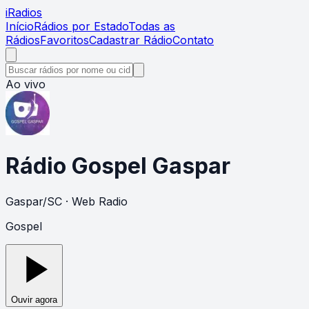
i
Radios
Início
Rádios por Estado
Todas as
Rádios
Favoritos
Cadastrar Rádio
Contato
Ao vivo
Rádio Gospel Gaspar
Gaspar
/
SC
· Web Radio
Gospel
Ouvir agora