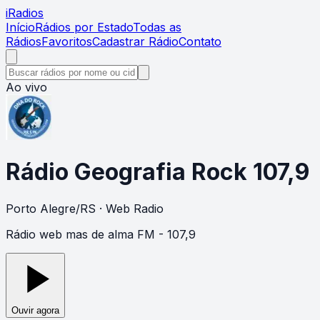
i
Radios
Início
Rádios por Estado
Todas as
Rádios
Favoritos
Cadastrar Rádio
Contato
Ao vivo
Rádio Geografia Rock 107,9
Porto Alegre
/
RS
· Web Radio
Rádio web mas de alma FM - 107,9
Ouvir agora