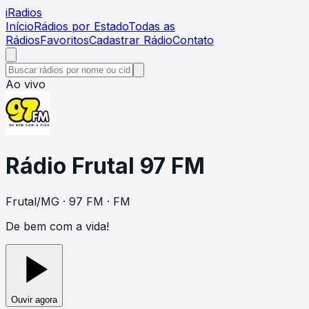
i
Radios
Início
Rádios por Estado
Todas as
Rádios
Favoritos
Cadastrar Rádio
Contato
Ao vivo
Rádio Frutal 97 FM
Frutal
/
MG
· 97 FM
· FM
De bem com a vida!
Ouvir agora