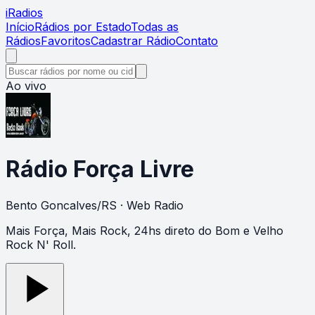
i
Radios
Início
Rádios por Estado
Todas as
Rádios
Favoritos
Cadastrar Rádio
Contato
Ao vivo
Rádio Força Livre
Bento Goncalves
/
RS
· Web Radio
Mais Força, Mais Rock, 24hs direto do Bom e Velho
Rock N' Roll.