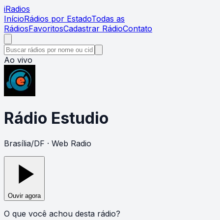
i
Radios
Início
Rádios por Estado
Todas as
Rádios
Favoritos
Cadastrar Rádio
Contato
Ao vivo
Rádio Estudio
Brasília
/
DF
· Web Radio
Ouvir agora
O que você achou desta rádio?