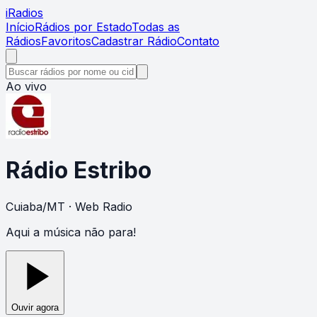
i
Radios
Início
Rádios por Estado
Todas as
Rádios
Favoritos
Cadastrar Rádio
Contato
Ao vivo
Rádio Estribo
Cuiaba
/
MT
· Web Radio
Aqui a música não para!
Ouvir agora