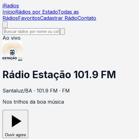
i
Radios
Início
Rádios por Estado
Todas as
Rádios
Favoritos
Cadastrar Rádio
Contato
Ao vivo
Rádio Estação 101.9 FM
Santaluz
/
BA
· 101.9 FM
· FM
Nos trilhos da boa música
Ouvir agora