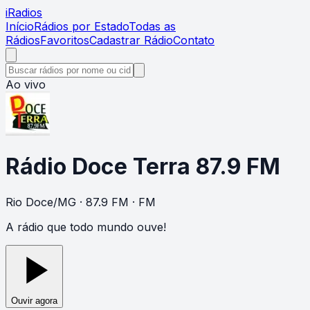
i
Radios
Início
Rádios por Estado
Todas as
Rádios
Favoritos
Cadastrar Rádio
Contato
Ao vivo
Rádio Doce Terra 87.9 FM
Rio Doce
/
MG
· 87.9 FM
· FM
A rádio que todo mundo ouve!
Ouvir agora