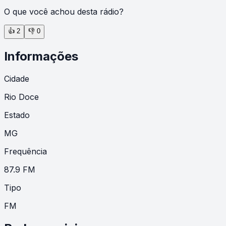
O que você achou desta rádio?
👍
2
👎
0
Informações
Cidade
Rio Doce
Estado
MG
Frequência
87.9 FM
Tipo
FM