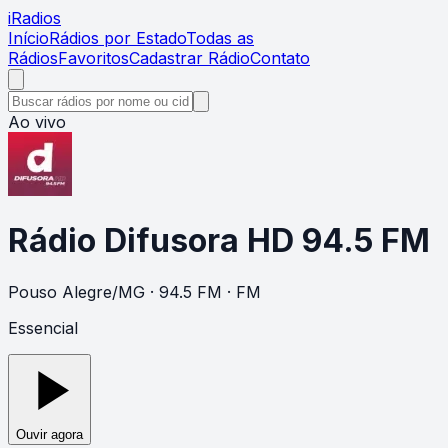
i
Radios
Início
Rádios por Estado
Todas as
Rádios
Favoritos
Cadastrar Rádio
Contato
Ao vivo
Rádio Difusora HD 94.5 FM
Pouso Alegre
/
MG
· 94.5 FM
· FM
Essencial
Ouvir agora