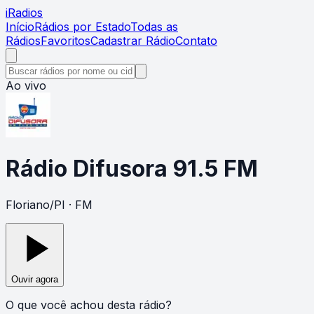
i
Radios
Início
Rádios por Estado
Todas as
Rádios
Favoritos
Cadastrar Rádio
Contato
Ao vivo
Rádio Difusora 91.5 FM
Floriano
/
PI
· FM
Ouvir agora
O que você achou desta rádio?