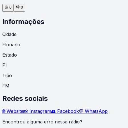
👍
0
👎
0
Informações
Cidade
Floriano
Estado
PI
Tipo
FM
Redes sociais
🌐 Website
📸 Instagram
👥 Facebook
💬 WhatsApp
Encontrou alguma erro nessa rádio?