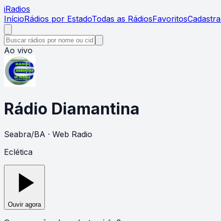
i
Radios
Início
Rádios por Estado
Todas as Rádios
Favoritos
Cadastra
Ao vivo
Rádio Diamantina
Seabra
/
BA
· Web Radio
Eclética
Ouvir agora