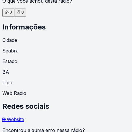
O que você achou desta rádio?
👍
0
👎
0
Informações
Cidade
Seabra
Estado
BA
Tipo
Web Radio
Redes sociais
🌐 Website
Encontrou alguma erro nessa rádio?