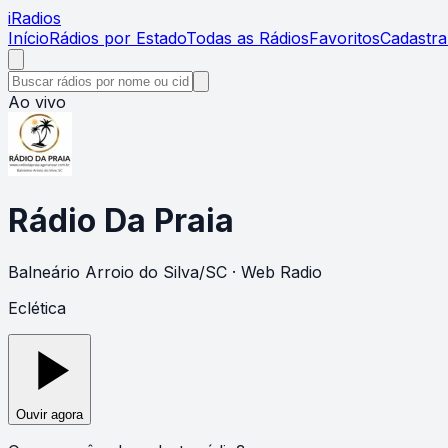
i
Radios
Início
Rádios por Estado
Todas as Rádios
Favoritos
Cadastra
Ao vivo
Rádio Da Praia
Balneário Arroio do Silva
/
SC
· Web Radio
Eclética
Ouvir agora