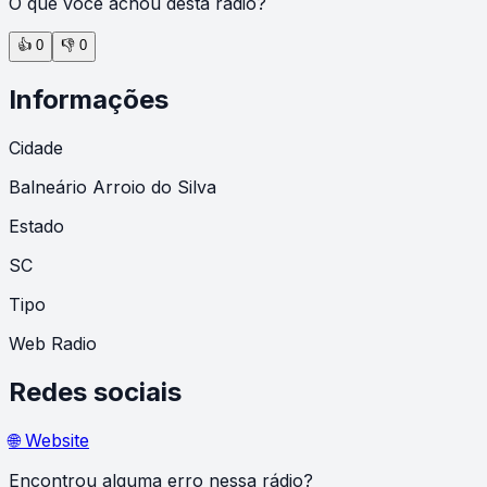
O que você achou desta rádio?
👍
0
👎
0
Informações
Cidade
Balneário Arroio do Silva
Estado
SC
Tipo
Web Radio
Redes sociais
🌐 Website
Encontrou alguma erro nessa rádio?