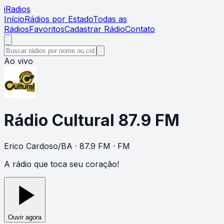
i
Radios
Início
Rádios por Estado
Todas as
Rádios
Favoritos
Cadastrar Rádio
Contato
Ao vivo
Rádio Cultural 87.9 FM
Erico Cardoso
/
BA
· 87.9 FM
· FM
A rádio que toca seu coração!
Ouvir agora