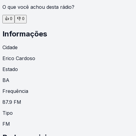
O que você achou desta rádio?
👍
0
👎
0
Informações
Cidade
Erico Cardoso
Estado
BA
Frequência
87.9 FM
Tipo
FM