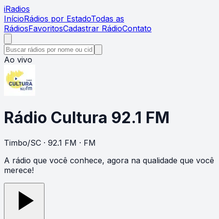
i
Radios
Início
Rádios por Estado
Todas as
Rádios
Favoritos
Cadastrar Rádio
Contato
Ao vivo
Rádio Cultura 92.1 FM
Timbo
/
SC
· 92.1 FM
· FM
A rádio que você conhece, agora na qualidade que você
merece!