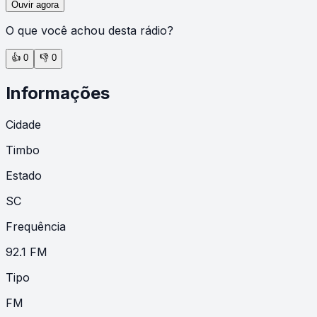
Ouvir agora
O que você achou desta rádio?
👍
0
👎
0
Informações
Cidade
Timbo
Estado
SC
Frequência
92.1 FM
Tipo
FM