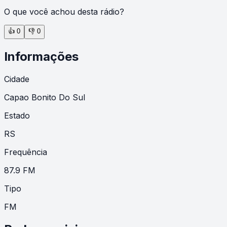
O que você achou desta rádio?
👍
0
👎
0
Informações
Cidade
Capao Bonito Do Sul
Estado
RS
Frequência
87.9 FM
Tipo
FM