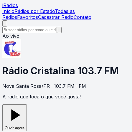
i
Radios
Início
Rádios por Estado
Todas as
Rádios
Favoritos
Cadastrar Rádio
Contato
Ao vivo
Rádio Cristalina 103.7 FM
Nova Santa Rosa
/
PR
· 103.7 FM
· FM
A rádio que toca o que você gosta!
Ouvir agora