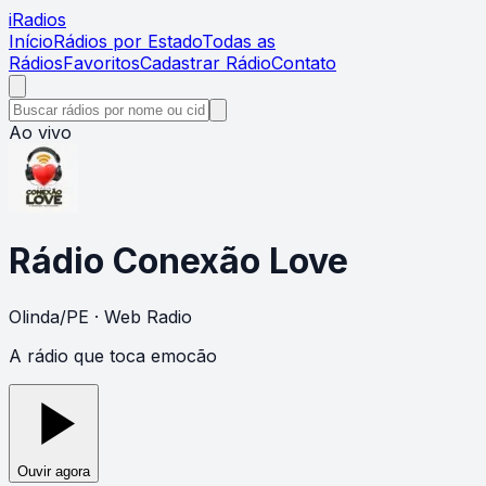
i
Radios
Início
Rádios por Estado
Todas as
Rádios
Favoritos
Cadastrar Rádio
Contato
Ao vivo
Rádio Conexão Love
Olinda
/
PE
· Web Radio
A rádio que toca emocão
Ouvir agora