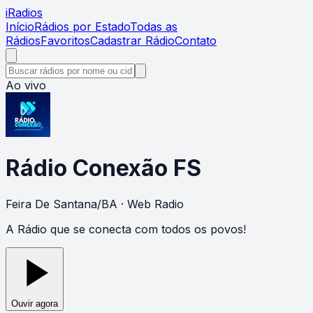
i
Radios
Início
Rádios por Estado
Todas as
Rádios
Favoritos
Cadastrar Rádio
Contato
Ao vivo
Rádio Conexão FS
Feira De Santana
/
BA
· Web Radio
A Rádio que se conecta com todos os povos!
Ouvir agora