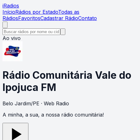
i
Radios
Início
Rádios por Estado
Todas as
Rádios
Favoritos
Cadastrar Rádio
Contato
Ao vivo
Rádio Comunitária Vale do
Ipojuca FM
Belo Jardim
/
PE
· Web Radio
A minha, a sua, a nossa rádio comunitária!