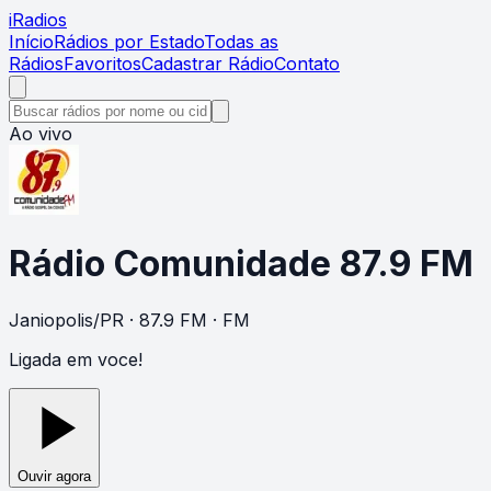
i
Radios
Início
Rádios por Estado
Todas as
Rádios
Favoritos
Cadastrar Rádio
Contato
Ao vivo
Rádio Comunidade 87.9 FM
Janiopolis
/
PR
· 87.9 FM
· FM
Ligada em voce!
Ouvir agora