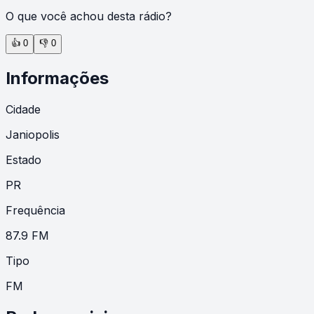
O que você achou desta rádio?
👍
0
👎
0
Informações
Cidade
Janiopolis
Estado
PR
Frequência
87.9 FM
Tipo
FM