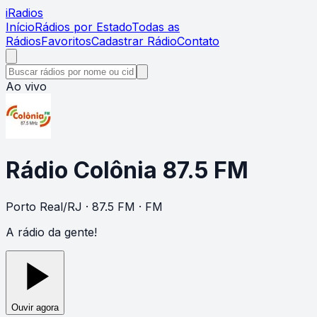
i
Radios
Início
Rádios por Estado
Todas as
Rádios
Favoritos
Cadastrar Rádio
Contato
Ao vivo
Rádio Colônia 87.5 FM
Porto Real
/
RJ
· 87.5 FM
· FM
A rádio da gente!
Ouvir agora