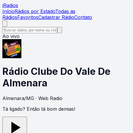
i
Radios
Início
Rádios por Estado
Todas as
Rádios
Favoritos
Cadastrar Rádio
Contato
Ao vivo
Rádio Clube Do Vale De
Almenara
Almenara
/
MG
· Web Radio
Tá ligado? Então tá bom demias!