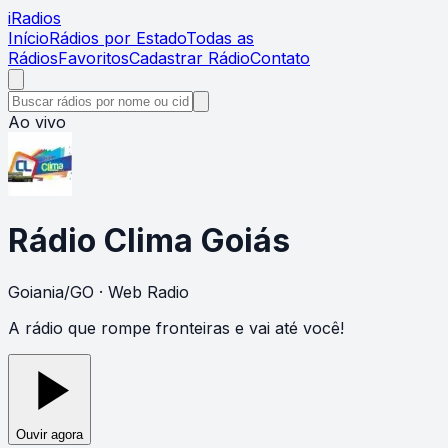
i
Radios
Início
Rádios por Estado
Todas as
Rádios
Favoritos
Cadastrar Rádio
Contato
Ao vivo
Rádio Clima Goiás
Goiania
/
GO
· Web Radio
A rádio que rompe fronteiras e vai até você!
Ouvir agora