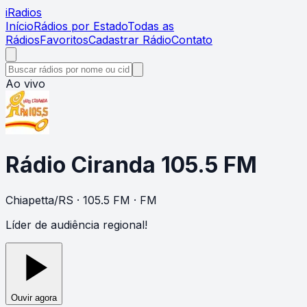
i
Radios
Início
Rádios por Estado
Todas as
Rádios
Favoritos
Cadastrar Rádio
Contato
Ao vivo
Rádio Ciranda 105.5 FM
Chiapetta
/
RS
· 105.5 FM
· FM
Líder de audiência regional!
Ouvir agora