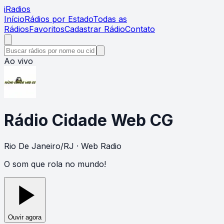
i
Radios
Início
Rádios por Estado
Todas as
Rádios
Favoritos
Cadastrar Rádio
Contato
Ao vivo
Rádio Cidade Web CG
Rio De Janeiro
/
RJ
· Web Radio
O som que rola no mundo!
Ouvir agora