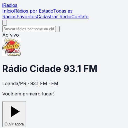
i
Radios
Início
Rádios por Estado
Todas as
Rádios
Favoritos
Cadastrar Rádio
Contato
Ao vivo
Rádio Cidade 93.1 FM
Loanda
/
PR
· 93.1 FM
· FM
Você em primeiro lugar!
Ouvir agora