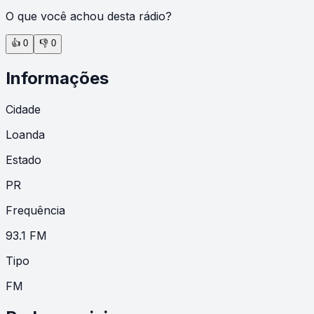
O que você achou desta rádio?
👍
0
👎
0
Informações
Cidade
Loanda
Estado
PR
Frequência
93.1 FM
Tipo
FM