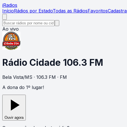
i
Radios
Início
Rádios por Estado
Todas as Rádios
Favoritos
Cadastra
Ao vivo
Rádio Cidade 106.3 FM
Bela Vista
/
MS
· 106.3 FM
· FM
A dona do 1º lugar!
Ouvir agora