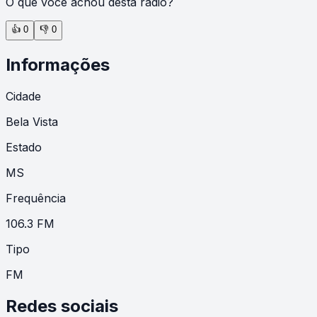
O que você achou desta rádio?
👍
0
👎
0
Informações
Cidade
Bela Vista
Estado
MS
Frequência
106.3 FM
Tipo
FM
Redes sociais