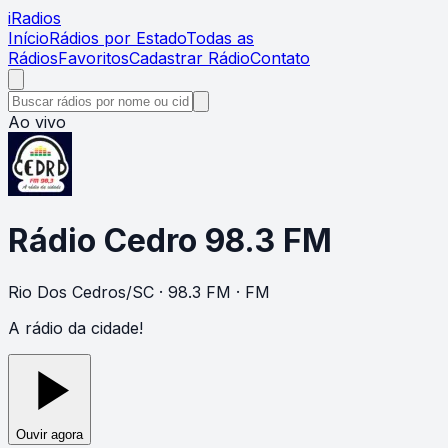
i
Radios
Início
Rádios por Estado
Todas as
Rádios
Favoritos
Cadastrar Rádio
Contato
Ao vivo
Rádio Cedro 98.3 FM
Rio Dos Cedros
/
SC
· 98.3 FM
· FM
A rádio da cidade!
Ouvir agora