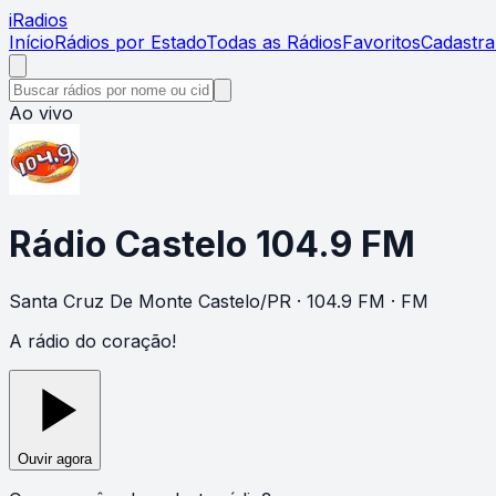
i
Radios
Início
Rádios por Estado
Todas as Rádios
Favoritos
Cadastra
Ao vivo
Rádio Castelo 104.9 FM
Santa Cruz De Monte Castelo
/
PR
· 104.9 FM
· FM
A rádio do coração!
Ouvir agora