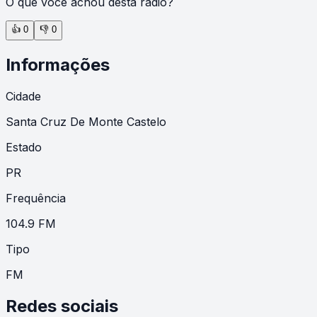
O que você achou desta rádio?
👍
0
👎
0
Informações
Cidade
Santa Cruz De Monte Castelo
Estado
PR
Frequência
104.9 FM
Tipo
FM
Redes sociais