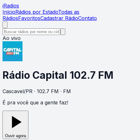
i
Radios
Início
Rádios por Estado
Todas as
Rádios
Favoritos
Cadastrar Rádio
Contato
Ao vivo
Rádio Capital 102.7 FM
Cascavel
/
PR
· 102.7 FM
· FM
É pra você que a gente faz!
Ouvir agora