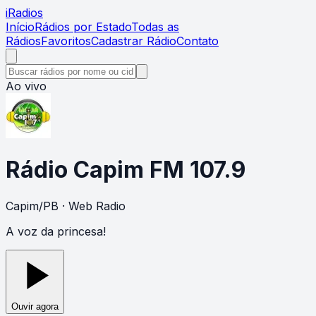
i
Radios
Início
Rádios por Estado
Todas as
Rádios
Favoritos
Cadastrar Rádio
Contato
Ao vivo
Rádio Capim FM 107.9
Capim
/
PB
· Web Radio
A voz da princesa!
Ouvir agora