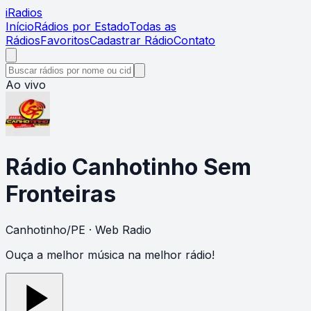
i
Radios
Início
Rádios por Estado
Todas as
Rádios
Favoritos
Cadastrar Rádio
Contato
Ao vivo
Rádio Canhotinho Sem
Fronteiras
Canhotinho
/
PE
· Web Radio
Ouça a melhor música na melhor rádio!