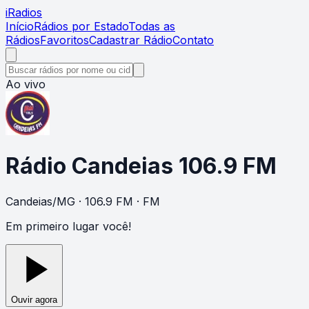
i
Radios
Início
Rádios por Estado
Todas as
Rádios
Favoritos
Cadastrar Rádio
Contato
Ao vivo
Rádio Candeias 106.9 FM
Candeias
/
MG
· 106.9 FM
· FM
Em primeiro lugar você!
Ouvir agora