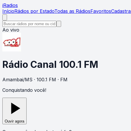
i
Radios
Início
Rádios por Estado
Todas as Rádios
Favoritos
Cadastra
Ao vivo
Rádio Canal 100.1 FM
Amambai
/
MS
· 100.1 FM
· FM
Conquistando você!
Ouvir agora