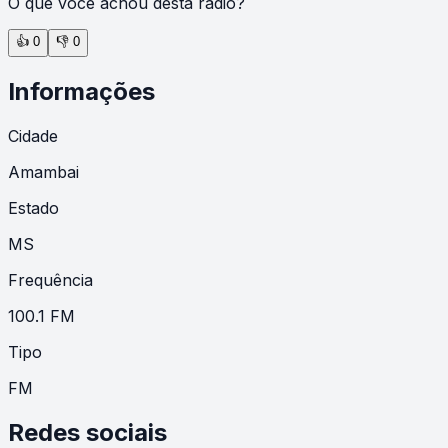
O que você achou desta rádio?
👍
0
👎
0
Informações
Cidade
Amambai
Estado
MS
Frequência
100.1 FM
Tipo
FM
Redes sociais