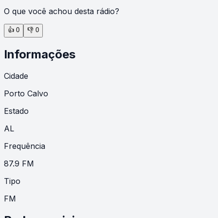
O que você achou desta rádio?
👍
0
👎
0
Informações
Cidade
Porto Calvo
Estado
AL
Frequência
87.9 FM
Tipo
FM