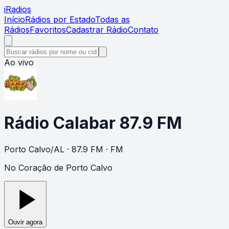
i
Radios
Início
Rádios por Estado
Todas as
Rádios
Favoritos
Cadastrar Rádio
Contato
Ao vivo
Rádio Calabar 87.9 FM
Porto Calvo
/
AL
· 87.9 FM
· FM
No Coração de Porto Calvo
Ouvir agora