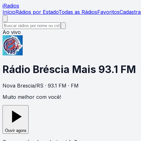
i
Radios
Início
Rádios por Estado
Todas as Rádios
Favoritos
Cadastra
Ao vivo
Rádio Bréscia Mais 93.1 FM
Nova Brescia
/
RS
· 93.1 FM
· FM
Muito melhor com você!
Ouvir agora