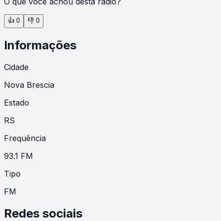
O que você achou desta rádio?
👍
0
👎
0
Informações
Cidade
Nova Brescia
Estado
RS
Frequência
93.1 FM
Tipo
FM
Redes sociais