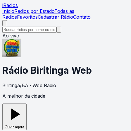
i
Radios
Início
Rádios por Estado
Todas as
Rádios
Favoritos
Cadastrar Rádio
Contato
Ao vivo
Rádio Biritinga Web
Biritinga
/
BA
· Web Radio
A melhor da cidade
Ouvir agora