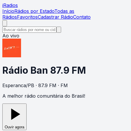
i
Radios
Início
Rádios por Estado
Todas as
Rádios
Favoritos
Cadastrar Rádio
Contato
Ao vivo
Rádio Ban 87.9 FM
Esperanca
/
PB
· 87.9 FM
· FM
A melhor rádio comunitária do Brasil!
Ouvir agora