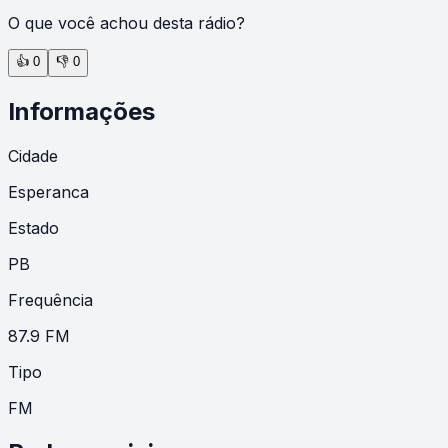
O que você achou desta rádio?
👍
0
👎
0
Informações
Cidade
Esperanca
Estado
PB
Frequência
87.9 FM
Tipo
FM